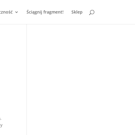
czność
Ściągnij fragment!
Sklep
,
dy