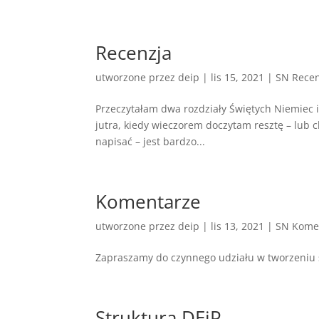
Recenzja
utworzone przez
deip
|
lis 15, 2021
|
SN Recen
Przeczytałam dwa rozdziały Świętych Niemiec i 
jutra, kiedy wieczorem doczytam resztę – lub ch
napisać – jest bardzo...
Komentarze
utworzone przez
deip
|
lis 13, 2021
|
SN Kome
Zapraszamy do czynnego udziału w tworzeniu s
Struktura DEiP