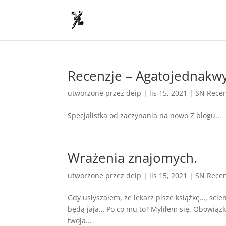
Recenzje – Agatojednakw
utworzone przez
deip
|
lis 15, 2021
|
SN Recen
Specjalistka od zaczynania na nowo Z blogu...
Wrażenia znajomych.
utworzone przez
deip
|
lis 15, 2021
|
SN Recen
Gdy usłyszałem, że lekarz pisze książkę…, scie
będą jaja… Po co mu to? Myliłem się. Obowiązko
twoja...