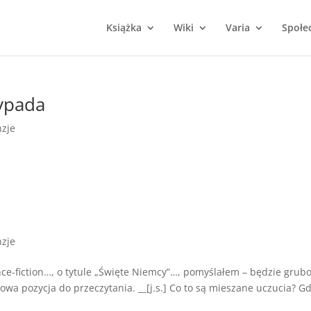
Książka
Wiki
Varia
Społe
ypada
zje
zje
nce-fiction…, o tytule „Święte Niemcy”…, pomyślałem – będzie grubo
wa pozycja do przeczytania. __[j.s.] Co to są mieszane uczucia? G