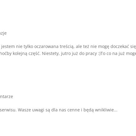
zje
jestem nie tylko oczarowana treścią, ale też nie mogę doczekać si
oćby kolejną część. Niestety, jutro już do pracy :)To co na już mogę
ntarze
erwisu. Wasze uwagi są dla nas cenne i będą wnikliwie...