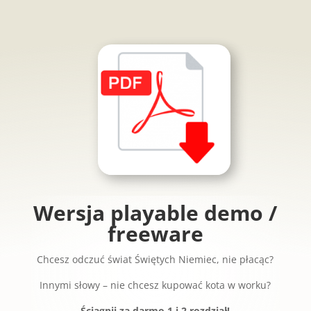
Wersja playable demo /
freeware
Chcesz odczuć świat Świętych Niemiec, nie płacąc?
Innymi słowy – nie chcesz kupować kota w worku?
Ściągnij za darmo 1 i 2 rozdział!