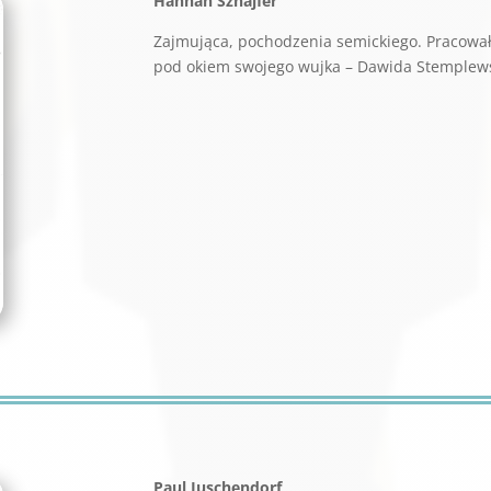
Hannah Sznajfer
Zajmująca, pochodzenia semickiego. Pracowa
pod okiem swojego wujka – Dawida Stemplew
Paul Juschendorf